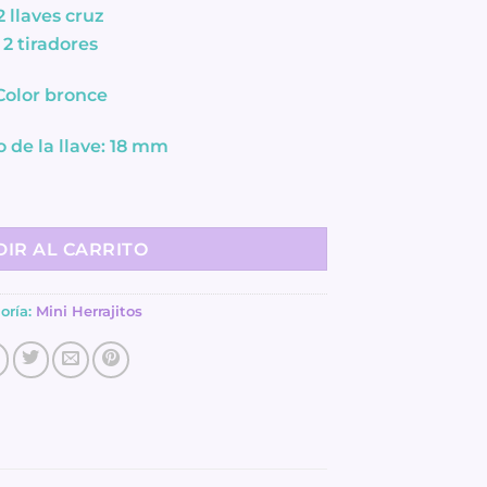
2 llaves cruz
2 tiradores
Color bronce
de la llave: 18 mm
s Vintage - Mini herrajitos - Insumos Scrap cantidad
IR AL CARRITO
oría:
Mini Herrajitos