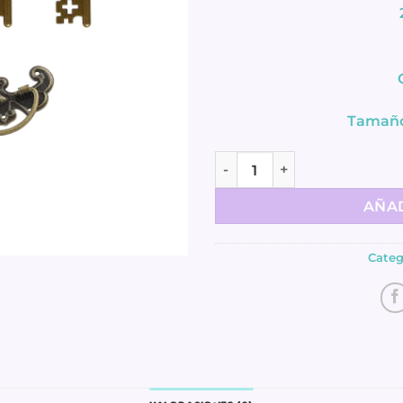
Tamaño 
Bolsita de Llaves y Tiradore
AÑAD
Categ