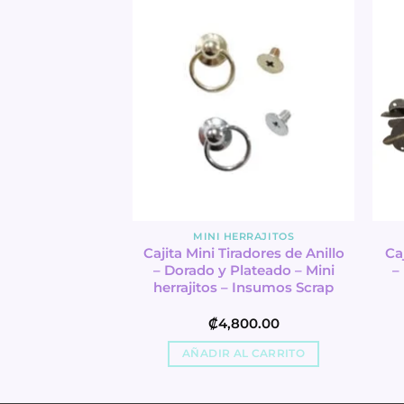
ERRAJITOS
MINI HERRAJITOS
hes – Insumos
Cajita Mini Tiradores de Anillo
Ca
rap
– Dorado y Plateado – Mini
–
herrajitos – Insumos Scrap
300.00
₡
4,800.00
L CARRITO
AÑADIR AL CARRITO