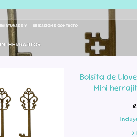
INIATURAS DIY
UBICACIÓN & CONTACTO
INI HERRAJITOS
Bolsita de Llav
Mini herraj
₡
Incluye
2 