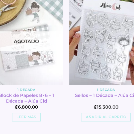
AGOTADO
1 DÉCADA
1 DÉCADA
Block de Papeles 8×6 – 1
Sellos – 1 Década – Alúa C
Década – Alúa Cid
₡
6,800.00
₡
15,300.00
LEER MÁS
AÑADIR AL CARRITO