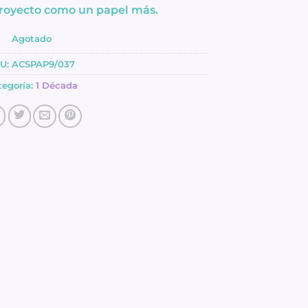
 proyecto como un papel más.
Agotado
U:
ACSPAP9/037
tegoría:
1 Década