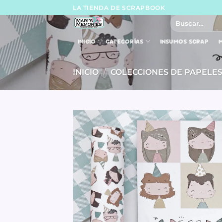
Skip
LA TIENDA DE SCRAPBOOK
to
Buscar
por:
content
INICIO
CATEGORÍAS
INSUMOS SCRAP
M
INICIO
/
COLECCIONES DE PAPELE