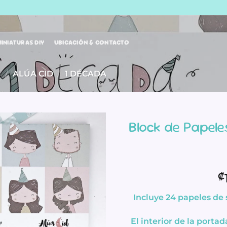
INIATURAS DIY
UBICACIÓN & CONTACTO
S
/
ALÚA CID
/
1 DÉCADA
Block de Papeles
₡
Incluye
24 papeles
de 
El
interior de la porta