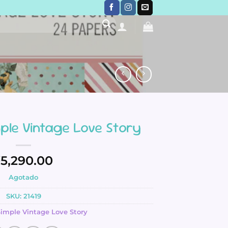
mple Vintage Love Story
₡
5,290.00
Agotado
SKU:
21419
imple Vintage Love Story