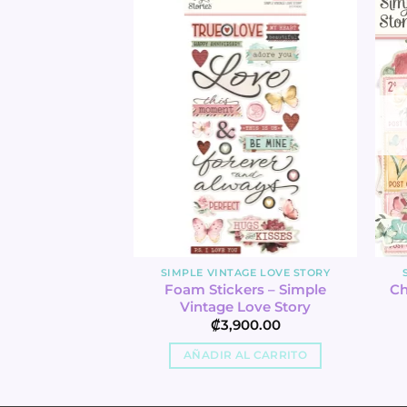
TADO
AGE LOVE STORY
SIMPLE VINTAGE LOVE STORY
imple Vintage
Foam Stickers – Simple
Ch
 Story
Vintage Love Story
490.00
₡
3,900.00
R MÁS
AÑADIR AL CARRITO