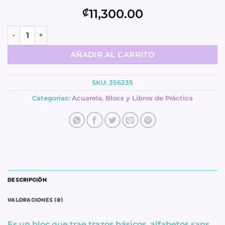
11,300.00
₡
Bloc de Práctica para Escritura con Acuarela - molde canti
AÑADIR AL CARRITO
SKU:
356235
Categorías:
Acuarela
,
Blocs y Libros de Práctica
DESCRIPCIÓN
VALORACIONES (0)
Es un bloc que trae trazos básicos, alfabetos sans