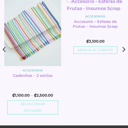
ACCESORIOS
Accesorio – Esferas de
Frutas – Insumos Scrap
₡
3,100.00
AÑADIR AL CARRITO
ACCESORIOS
Cadenitas – 2 estilos
Rango
₡
1,100.00
–
₡
2,500.00
de
precios:
SELECCIONAR
₡1,100.00
a
OPCIONES
₡2,500.00
This
product