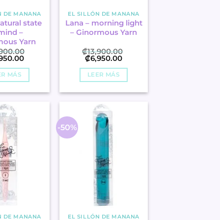
N DE MANANA
EL SILLÓN DE MANANA
atural state
Lana – morning light
mind –
– Ginormous Yarn
mous Yarn
,900.00
₡
13,900.00
El
El
El
,950.00
₡
6,950.00
cio
precio
precio
precio
ginal
actual
original
actual
ER MÁS
LEER MÁS
es:
era:
es:
.
.
.
,900.00
₡6,950.00
₡13,900.00
₡6,950.00
-50%
N DE MANANA
EL SILLÓN DE MANANA