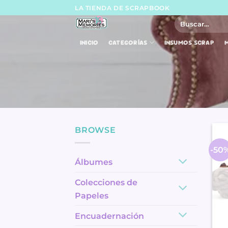
Skip
LA TIENDA DE SCRAPBOOK
to
Buscar
por:
content
INICIO
CATEGORÍAS
INSUMOS SCRAP
M
BROWSE
-50
Álbumes
Colecciones de
Papeles
Encuadernación