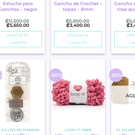
Estuche para
Gancho de Crochet –
Gancho d
Ganchos – negro
topaz – 8mm
rose qu
₡
11,300.00
₡
6,800.00
₡
6,
El
El
El
El
El
₡
5,650.00
₡
3,400.00
₡
3,
precio
precio
precio
precio
pre
original
actual
original
actual
orig
AÑADIR AL
AÑADIR AL
AÑA
era:
es:
era:
es:
era:
.
.
.
.
.
CARRITO
CARRITO
CA
₡11,300.00
₡5,650.00
₡6,800.00
₡3,400.00
₡6,
%
-50%
-50%
AG
L SILLÓN DE MANANA
LOOP-IT YARN
EL SILLÓ