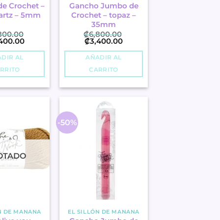
e Crochet –
Gancho Jumbo de
artz – 5mm
Crochet – topaz –
35mm
800.00
₡
6,800.00
El
El
El
400.00
₡
3,400.00
cio
precio
precio
precio
inal
actual
original
actual
DIR AL
AÑADIR AL
es:
era:
es:
.
.
.
RRITO
CARRITO
800.00
₡3,400.00
₡6,800.00
₡3,400.00
-50%
OTADO
N DE MANANA
EL SILLÓN DE MANANA