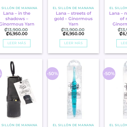
L SILLÓN DE MANANA
EL SILLÓN DE MANANA
EL SILLÓ
Lana – in the
Lana – streets of
Lana – n
shadows –
gold – Ginormous
of 
Ginormous Yarn
Yarn
Ginor
₡
13,900.00
₡
13,900.00
₡
13
El
El
El
El
El
₡
6,950.00
₡
6,950.00
₡
6
precio
precio
precio
precio
pre
original
actual
original
actual
ori
LEER MÁS
LEER MÁS
LE
era:
es:
era:
es:
era:
.
.
.
.
.
₡13,900.00
₡6,950.00
₡13,900.00
₡6,950.00
₡13
%
-50%
-50%
L SILLÓN DE MANANA
EL SILLÓN DE MANANA
EL SILLÓ