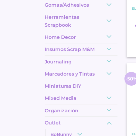
Gomas/Adhesivos
E
Herramientas
Scrapbook
Home Decor
Insumos Scrap M&M
Journaling
Marcadores y Tintas
-50
Miniaturas DIY
Mixed Media
Organización
Outlet
E
BoBunny