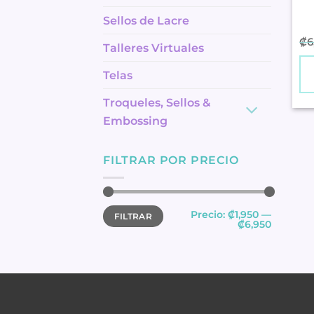
Sellos de Lacre
₡
6
Talleres Virtuales
Telas
Troqueles, Sellos &
Embossing
FILTRAR POR PRECIO
Precio
Precio
Precio:
₡1,950
—
FILTRAR
mínimo
máximo
₡6,950