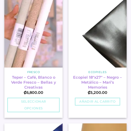
has
has
multiple
multiple
variants.
variants.
The
The
options
options
may
may
be
be
chosen
chosen
on
on
the
the
product
product
page
page
FRESCO
ECOPIELES
Teper – Café, Blanco o
Ecopiel 18″x27″ – Negro –
Verde Fresco – Bellas y
Metálico – Mari’s
Creativas
Memories
₡
6,800.00
₡
5,200.00
SELECCIONAR
AÑADIR AL CARRITO
OPCIONES
This
product
has