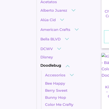
Acetatos
Alberto Juarez
Ch
C
Alúa Cid
American Crafts
Bella BLVD
DCWV
Disney
Doodlebug
Accesorios
Bee Happy
Ki
Berry Sweet
–
Bunny Hop
Color Me Crafty