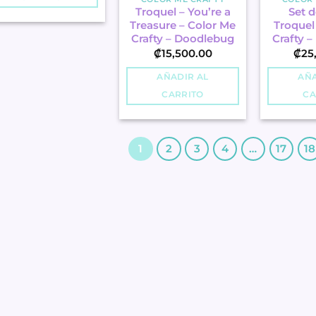
Troquel – You’re a
Set d
Treasure – Color Me
Troquel
Crafty – Doodlebug
Crafty 
₡
15,500.00
₡
25
AÑADIR AL
AÑA
CARRITO
CA
1
2
3
4
…
17
18