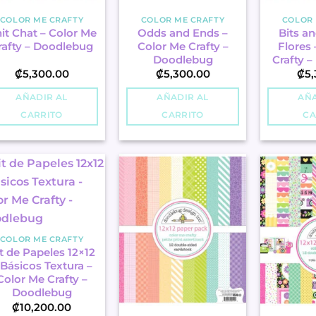
COLOR ME CRAFTY
COLOR ME CRAFTY
COLOR 
it Chat – Color Me
Odds and Ends –
Bits an
rafty – Doodlebug
Color Me Crafty –
Flores 
Doodlebug
Crafty 
₡
5,300.00
₡
5,300.00
₡
5,
AÑADIR AL
AÑADIR AL
AÑA
CARRITO
CARRITO
CA
COLOR ME CRAFTY
t de Papeles 12×12
 Básicos Textura –
Color Me Crafty –
Doodlebug
₡
10,200.00