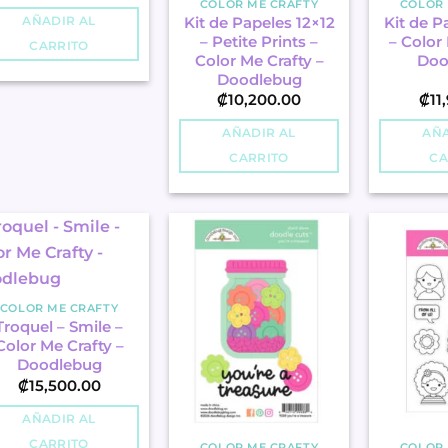
COLOR ME CRAFTY
COLOR 
Kit de Papeles 12×12
Kit de P
AÑADIR AL
– Petite Prints –
– Color 
CARRITO
Color Me Crafty –
Doo
Doodlebug
₡
10,200.00
₡
11
AÑADIR AL
AÑA
CARRITO
CA
COLOR ME CRAFTY
Troquel – Smile –
Color Me Crafty –
Doodlebug
₡
15,500.00
AÑADIR AL
CARRITO
COLOR ME CRAFTY
COLOR 