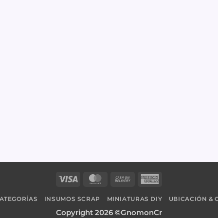
Visa
MasterCard
Cash
American
On
Express
ATEGORÍAS
INSUMOS SCRAP
MINIATURAS DIY
UBICACIÓN &
Delivery
Copyright 2026 ©GnomonCr