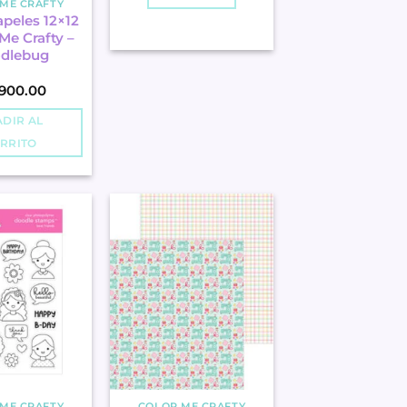
ME CRAFTY
apeles 12×12
Me Crafty –
dlebug
,900.00
DIR AL
RRITO
ME CRAFTY
COLOR ME CRAFTY