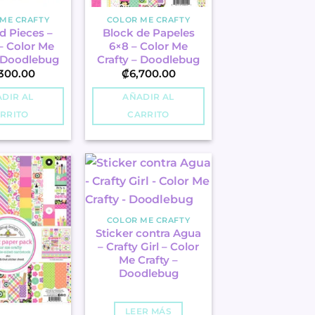
ME CRAFTY
COLOR ME CRAFTY
d Pieces –
Block de Papeles
– Color Me
6×8 – Color Me
– Doodlebug
Crafty – Doodlebug
300.00
₡
6,700.00
DIR AL
AÑADIR AL
RRITO
CARRITO
COLOR ME CRAFTY
Sticker contra Agua
– Crafty Girl – Color
Me Crafty –
Doodlebug
LEER MÁS