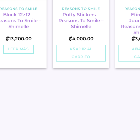
REASONS TO SMILE
REASONS TO SMILE
REASON
Block 12×12 –
Puffy Stickers –
Efí
easons To Smile –
Reasons To Smile –
Jour
Shimelle
Shimelle
Reasons
Sh
₡
13,200.00
₡
4,000.00
₡
3,
LEER MÁS
AÑADIR AL
AÑA
CARRITO
CA