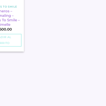
S TO SMILE
meros –
naling –
 To Smile –
imelle
600.00
DIR AL
RRITO