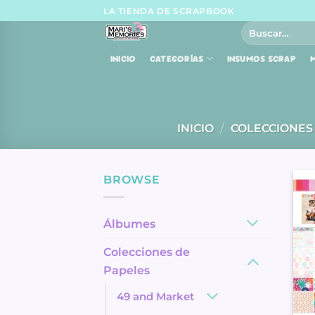
Skip
LA TIENDA DE SCRAPBOOK
to
Buscar
por:
content
INICIO
CATEGORÍAS
INSUMOS SCRAP
M
INICIO
/
COLECCIONES
BROWSE
Álbumes
Colecciones de
Papeles
49 and Market