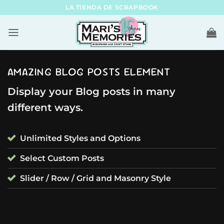
Skip
LA TIENDA DE SCRAPBOOK
to
content
AMAZING BLOG POSTS ELEMENT
Display your Blog posts in many
different ways.
Unlimited Styles and Options
Select Custom Posts
Slider / Row / Grid and Masonry Style
STYLE
Mi tienda