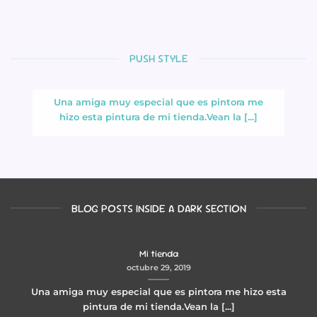
PUSH STYLE
Mi tienda
octubre 29, 2019
Una amiga muy especial que es pintora me
hizo esta pintura de mi tienda.Vean la [...]
BLOG POSTS INSIDE A DARK SECTION
Mi tienda
octubre 29, 2019
Una amiga muy especial que es pintora me hizo esta
pintura de mi tienda.Vean la [...]